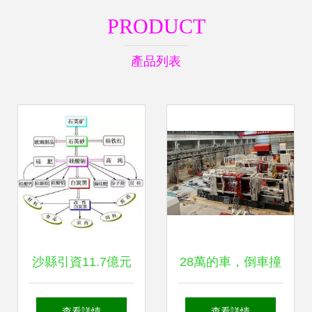
PRODUCT
產品列表
沙縣引資11.7億元
28萬的車，倒車撞
彩砂、白炭黑、長
墻就要修20萬？壓
查看詳情
查看詳情