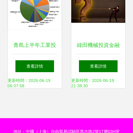
投資額達411.8億
元
青島上半年工業投
綠田機械投資金融
資強勁 億元以上項
衍生品“敗走麥城”
查看詳情
查看詳情
目完成投資超817
實體募投項目或將
更新時間：2026-06-19
更新時間：2026-06-19
06:07:58
21:38:30
億元
迎來收益拐點
地址：中國（上海）自由貿易試驗區馬吉路2號17層03H室