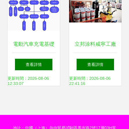
的產品百里挑一
電動汽車充電基礎
立邦涂料咸寧工廠
設施投資項目可行
首條生產線試生
查看詳情
查看詳情
性研究報告（基于
產，項目投資驅動
更新時間：2026-08-06
更新時間：2026-08-06
12:33:07
22:41:16
發改委甲級資質視
50億元年產值愿景
角）
地址：中國（上海）自由貿易試驗區馬吉路2號17層03H室