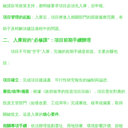
融貸款等政策支持，都明確要求項目必須先入庫，后申報。
項目管理的起點
：入庫后，項目將進入相關部門的跟蹤服務范圍，有
助于及時解決建設過程中的問題。
二、 入庫前的“必修課”：項目前期手續辦理
項目不可能“空手”入庫，完備的前期手續是前提。主要步驟包
括：
項目確立
：完成項目建議書、可行性研究報告的編制與論證。
審批/核準/備案
：根據《政府核準的投資項目目錄》，項目需在對應的
投資主管部門（如發改委、工信局等）完成審批、核準或備案，取得
關鍵批文。這是入庫的
核心要件
。
相關專項手續
：依法辦理規劃選址、用地預審、環境影響評價、節能