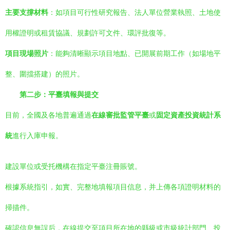
主要支撐材料
：如項目可行性研究報告、法人單位營業執照、土地使
用權證明或租賃協議、規劃許可文件、環評批復等。
項目現場照片
：能夠清晰顯示項目地點、已開展前期工作（如場地平
整、圍擋搭建）的照片。
第二步：平臺填報與提交
目前，全國及各地普遍通過
在線審批監管平臺
或
固定資產投資統計系
統
進行入庫申報。
建設單位或受托機構在指定平臺注冊賬號。
根據系統指引，如實、完整地填報項目信息，并上傳各項證明材料的
掃描件。
確認信息無誤后，在線提交至項目所在地的縣級或市級統計部門、投