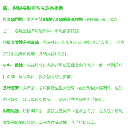
四、 關鍵要點與常見誤區提醒
投資額門檻
：通常有
計劃總投資額的最低標準
（例如500萬元或以
上），各地區標準可能不同，申報前需確認。
項目真實性是生命線
：堅決杜絕“虛假項目”或“包裝項目”入庫，一經查
實將面臨嚴肅處理，并納入信用記錄。
材料一致性
：在線填報信息必須與紙質批文內容完全一致，特別是項
目名稱、建設單位、投資額等核心數據。
及時更新
：入庫后，若項目發生重大變更（如投資額大幅調整、建設
內容變更、建設單位更換等），需及時在系統中申請變更。
動態維護
：項目開工后，需按規定頻率（通常是每月）在系統中填報
實際完成的投資額、工程進度等數據，直至項目竣工。